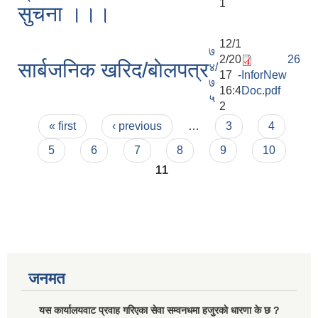
1
सुचना ।।।
12/1
७
2/20
26
सार्बजनिक खरिद/बाेलपत्र
४/
17 -
InforNew
७
16:4
Doc.pdf
५
2
Pages
« first
‹ previous
…
3
4
5
6
7
8
9
10
11
जनमत
यस कार्यालयवाट प्रवाह गरिएका सेवा सम्वनधमा हजुरकाे धारणा के छ ?