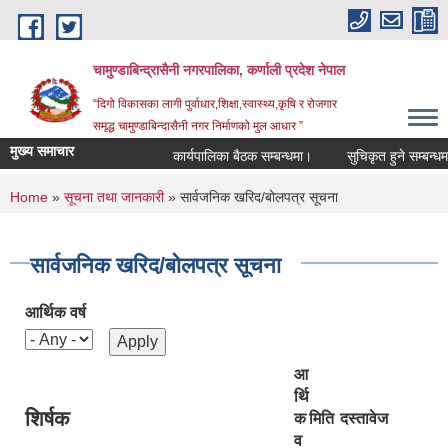
Skip to main content
चामुण्डाबिन्द्रासैनी नगरपालिका, कर्णाली प्रदेश नेपाल
“दिगो विकासका लागी पुर्वाधार,शिक्षा,स्वास्थ्य,कृषि र रोजगार
समृद्ध चामुण्डाबिन्दासैनी नगर निर्माणको मुल आधार ”
मुख्य समाचार
कार्यपालिका बैठक सम्बन्धमा।
सुचिकृत हुने सम्बन्धमा।
You are here
Home
»
सूचना तथा जानकारी
» सार्वजनिक खरिद/बोलपत्र सूचना
सार्वजनिक खरिद/बोलपत्र सूचना
आर्थिक वर्ष
आ
र्थि
शिर्षक
क
मिति
दस्तावेज
व